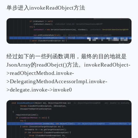
单步进入invokeReadObject方法
经过如下的一些列函数调用，最终的目的地就是
JsonArray的readObejct()方法。invokeReadObject-
>readObjectMethod.invoke-
>DelegatingMethodAccessorImpl.invoke-
>delegate.invoke->invoke0