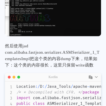
然后使用jad
com.alibaba.fastjson.serializer.ASMSerializer_1_T
emplatesImpl把这个类的内容dump下来，结果如
下：这个类的内容很长，这里只保留write函数
Kotlin
Location
:
/
D
:
/
Java_Tools
/
apache
-
maven
-
/* * Decompiled with CFR. */
package
 c
import
 com
.
alibaba
.
fastjson
.
serialize
public
class
 ASMSerializer_1_Template