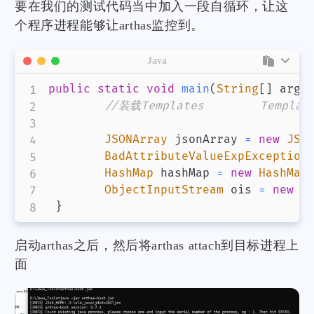
要在我们的测试代码当中加入一段自循环，让这
个程序进程能够让arthas监控到。
Java
public
static
void
main
(
String
[
]
 args
//装载Templates        Template
JSONArray
 jsonArray 
=
new
JSO
BadAttributeValueExpException
HashMap
 hashMap 
=
new
HashMap
ObjectInputStream
 ois 
=
new
O
}
启动arthas之后，然后将arthas attach到目标进程上
面