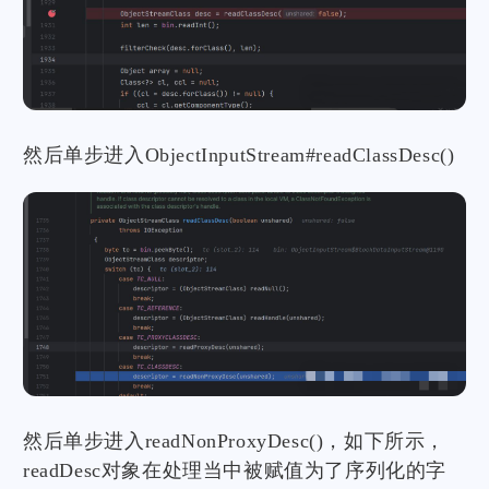
然后单步进入ObjectInputStream#readClassDesc()
然后单步进入readNonProxyDesc()，如下所示，
readDesc对象在处理当中被赋值为了序列化的字