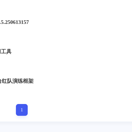
5.250613157
用工具
台红队演练框架
标签
1
寻找感兴趣的领域