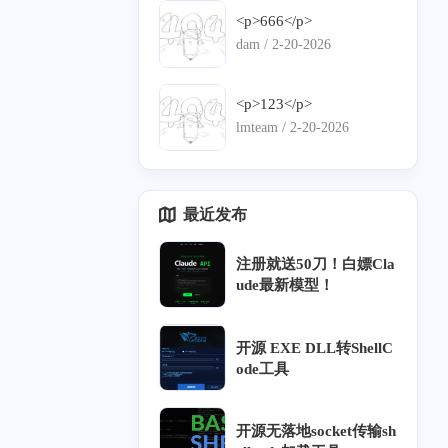
<p>666</p>
6
34
2
33
网络安全威胁情报
数字取证
个人隐私保护
dam /
2-20-2026
16
6
15
33
CTF
网络攻防
木马/病毒
团队笔记
<p>123</p>
86
测试
lmteam /
2-20-2026
最近发布
注册就送50刀！白嫖Cla
ude最新模型！
开源 EXE DLL转ShellC
ode工具
十一月 2025
六月 2025
1
58
篇
篇
开源无落地socket传输sh