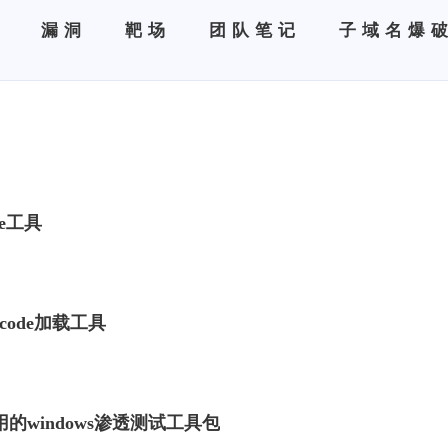
全
漏洞
靶场
团队笔记
子域名爆
de工具
lcode加载工具
即用的windows渗透测试工具包