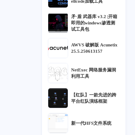
ellcode加载工具
一月 2025
十二月 2024
16
9
矛·盾 武器库 v3.2 |开箱
篇
篇
即用的windows渗透测
试工具包
九月 2024
八月 2024
13
59
篇
篇
AWVS 破解版 Acunetix
25.5.250613157
024
五月 2024
129
篇
NetExec 网络服务漏洞
利用工具
【红队】一款先进的跨
平台红队演练框架
新一代HFS文件系统