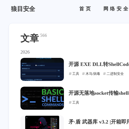
狼目安全
首页
网络安
566
文章
2026
开源 EXE DLL转ShellCo
工具
木马/病毒
二进制安全
开源无落地socket传输shel
工具
矛·盾 武器库 v3.2 |开箱