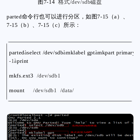
图7-14
格式/dev/sdb磁盘
parted命令行也可以进行分区，如图7-15（a）、
7-15（b）、7-15（c）所示：
parted
à
select /dev/sdb
à
mklabel gpt
à
mkpart primary 
-1à
print
mkfs.ext3
/dev/sdb1
mount
/dev/sdb1 /data/